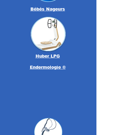
Bébés Nageurs
Huber LPG
Endermologie ®