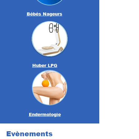
Bébés Nageurs
Huber LPG
Endermologie
Evènements